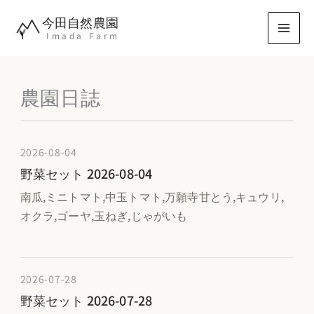
内
今田自然農園
容
Imada Farm
を
ス
キ
農園日誌
ッ
プ
2026-08-04
野菜セット 2026-08-04
南瓜,ミニトマト,中玉トマト,万願寺甘とう,キュウリ,
オクラ,ゴーヤ,玉ねぎ,じゃがいも
2026-07-28
野菜セット 2026-07-28