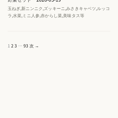
玉ねぎ,新ニンニク,ズッキーニ,みさきキャベツ,ルッコ
ラ,水菜,ミニ人参,赤からし菜,美味タス等
1
2
3
…
93
次 →