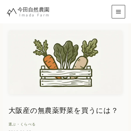
内
今田自然農園
容
Imada Farm
を
ス
キ
ッ
プ
大阪産の無農薬野菜を買うには？
選ぶ・くらべる