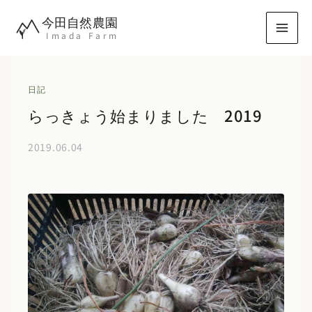
内
今田自然農園
容
Imada Farm
を
ス
キ
日記
ッ
らっきょう始まりました 2019
プ
2019.06.04