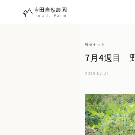
内
今田自然農園
容
Imada Farm
を
ス
キ
野菜セット
ッ
7月4週目 
プ
2018.07.27