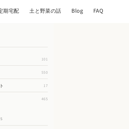
定期宅配
土と野菜の話
Blog
FAQ
101
550
ト
17
465
TS