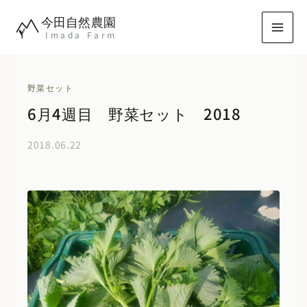
内
今田自然農園
容
Imada Farm
を
ス
キ
野菜セット
ッ
6月4週目 野菜セット 2018
プ
2018.06.22