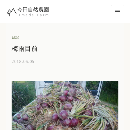
内
今田自然農園
容
Imada Farm
を
ス
キ
日記
ッ
梅雨目前
プ
2018.06.05