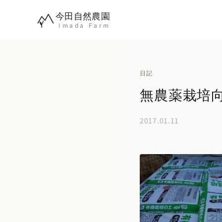
内
今田自然農園
容
Imada Farm
を
ス
キ
日記
ッ
無農薬栽培
プ
2017.01.11