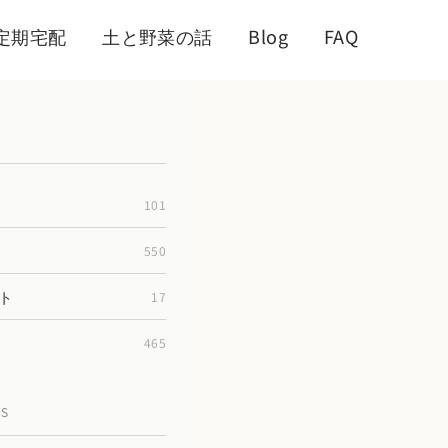
定期宅配
土と野菜の話
Blog
FAQ
101
550
ト
17
465
TS