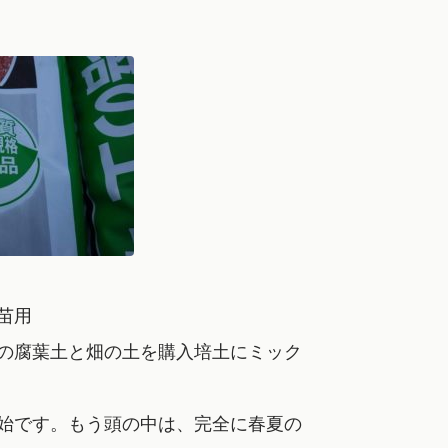
苗用
の腐葉土と畑の土を購入培土にミック
始です。もう頭の中は、完全に春夏の