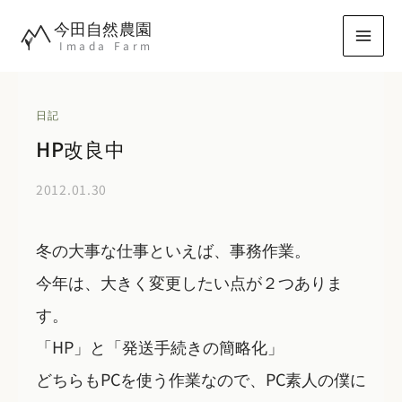
内
今田自然農園
容
Imada Farm
を
ス
キ
日記
ッ
HP改良中
プ
2012.01.30
冬の大事な仕事といえば、事務作業。
今年は、大きく変更したい点が２つありま
す。
「HP」と「発送手続きの簡略化」
どちらもPCを使う作業なので、PC素人の僕に