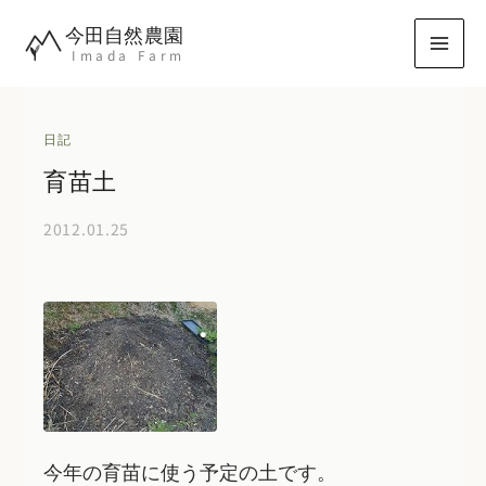
内
今田自然農園
容
Imada Farm
を
ス
キ
日記
ッ
育苗土
プ
2012.01.25
今年の育苗に使う予定の土です。