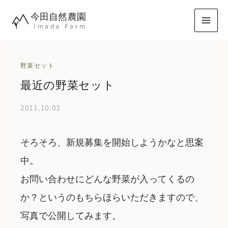
内
今田自然農園
容
Imada Farm
を
ス
キ
野菜セット
ッ
最近の野菜セット
プ
2011.10.03
そろそろ、新規募集を開始しようかなと思案
中。
お問い合わせにどんな野菜が入ってくるの
か？というのもちらほらいただきますので、
写真で公開してみます。