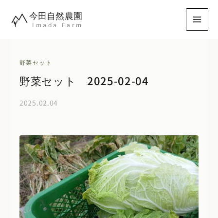
内
今田自然農園
容
Imada Farm
を
ス
キ
野菜セット
ッ
野菜セット 2025-02-04
プ
2025.02.04