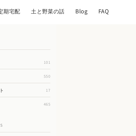
定期宅配
土と野菜の話
Blog
FAQ
101
550
ト
17
465
TS