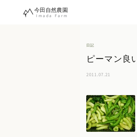
内
今田自然農園
容
Imada Farm
を
ス
キ
日記
ッ
ピーマン良
プ
2011.07.21