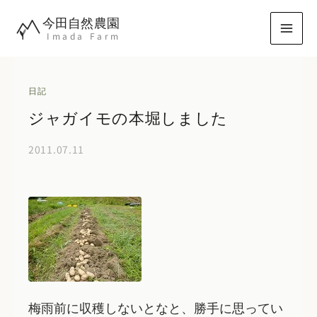
内
今田自然農園
容
Imada Farm
を
ス
キ
日記
ッ
ジャガイモの本堀しました
プ
2011.07.11
梅雨前に収穫しないとなと、勝手に思ってい