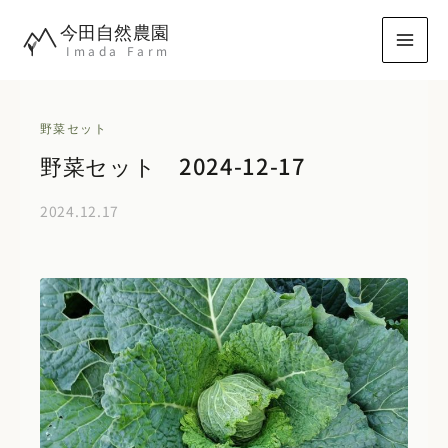
内
今田自然農園
容
Imada Farm
を
ス
キ
野菜セット
ッ
野菜セット 2024-12-17
プ
2024.12.17