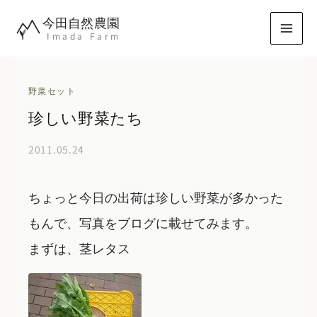
内
今田自然農園
容
Imada Farm
を
ス
キ
野菜セット
ッ
珍しい野菜たち
プ
2011.05.24
ちょっと今日の出荷は珍しい野菜が多かった
もんで、写真をブログに載せてみます。
まずは、茎レタス