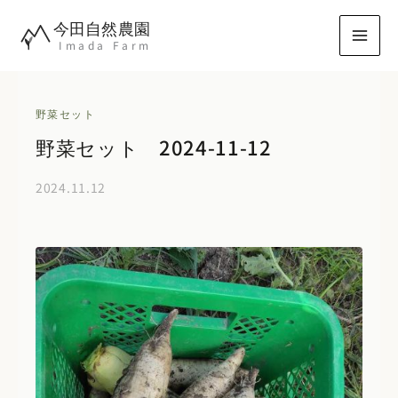
内
今田自然農園
容
Imada Farm
を
ス
キ
野菜セット
ッ
野菜セット 2024-11-12
プ
2024.11.12