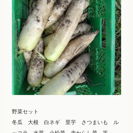
野菜セット
冬瓜 大根 白ネギ 里芋 さつまいも ル
ッコラ 水菜 小松菜 赤からし菜 等