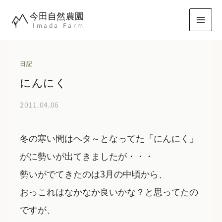
内
今田自然農園
容
Imada Farm
を
ス
キ
日記
ッ
にんにく
プ
2011.04.06
冬の寒い間はヘタ～となってた「にんにく」
がに勢いが出てきましたが・・・
勢いがでてきたのは3月の中頃から、
おっこれはなかなか良いかな？と思ってたの
ですが、