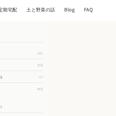
定期宅配
土と野菜の話
Blog
FAQ
101
550
ト
17
465
TS