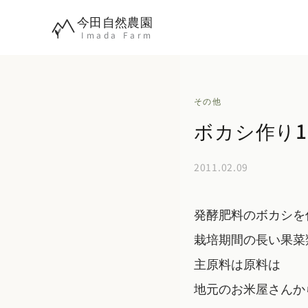
内
今田自然農園
容
Imada Farm
を
ス
キ
その他
ッ
ボカシ作り1
プ
2011.02.09
発酵肥料のボカシを
栽培期間の長い果菜
主原料は原料は
地元のお米屋さんか