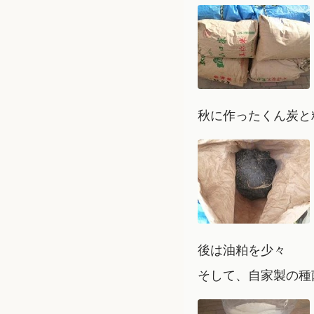
秋に作ったくん炭と
後は油粕を少々
そして、自家製の種