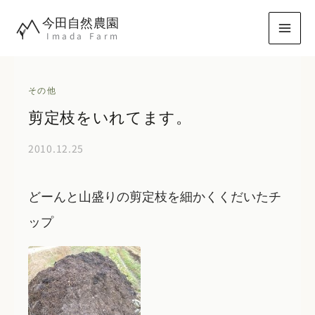
内
今田自然農園
容
Imada Farm
を
ス
キ
その他
ッ
剪定枝をいれてます。
プ
2010.12.25
どーんと山盛りの剪定枝を細かくくだいたチ
ップ