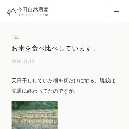
内
今田自然農園
容
Imada Farm
を
ス
キ
日記
ッ
お米を食べ比べしています。
プ
2010.11.13
天日干ししていた稲を籾だけにする、脱穀は
先週に終わってたのですが、