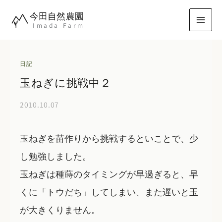
内
今田自然農園
容
Imada Farm
を
ス
キ
日記
ッ
玉ねぎに挑戦中２
プ
2010.10.07
玉ねぎを苗作りから挑戦するといことで、少
し勉強しました。
玉ねぎは種蒔のタイミングが早過ぎると、早
くに「トウだち」してしまい、また遅いと玉
が大きくりません。