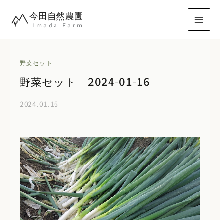
内
今田自然農園
容
Imada Farm
を
ス
キ
野菜セット
ッ
野菜セット 2024-01-16
プ
2024.01.16