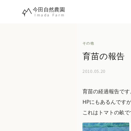
内
今田自然農園
容
Imada Farm
を
ス
キ
その他
ッ
育苗の報告
プ
2010.05.20
育苗の経過報告です
HPにもあるんです
これはトマトの畝で