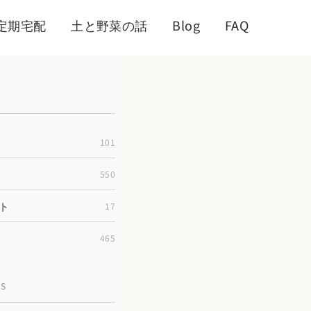
定期宅配
土と野菜の話
Blog
FAQ
101
550
ト
17
465
TS