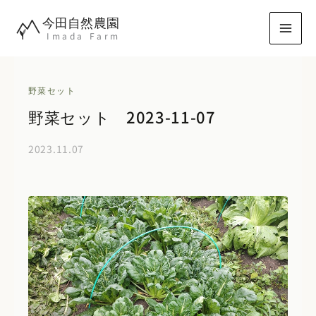
内
今田自然農園
容
Imada Farm
を
ス
キ
野菜セット
ッ
野菜セット 2023-11-07
プ
2023.11.07