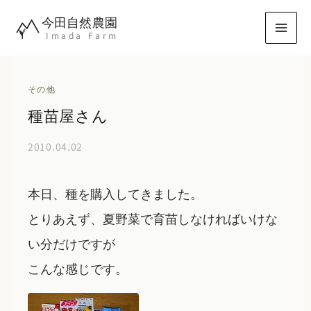
内
今田自然農園
容
Imada Farm
を
ス
キ
その他
ッ
種苗屋さん
プ
2010.04.02
本日、種を購入してきました。
とりあえず、夏野菜で育苗しなければいけな
い分だけですが
こんな感じです。