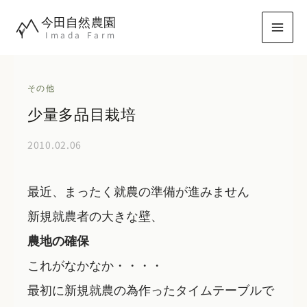
内
今田自然農園
容
Imada Farm
を
ス
キ
その他
ッ
少量多品目栽培
プ
2010.02.06
最近、まったく就農の準備が進みません
新規就農者の
大きな壁
、
農地の確保
これがなかなか・・・・
最初に新規就農の為作ったタイムテーブルで