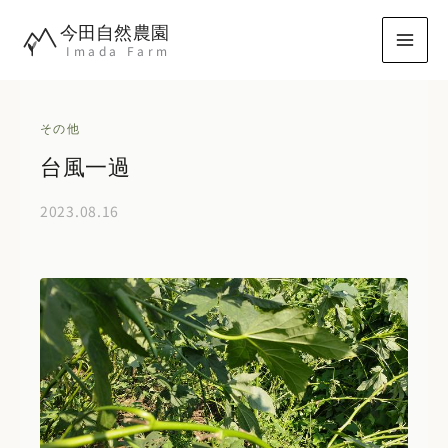
内
今田自然農園
容
Imada Farm
を
ス
キ
その他
ッ
台風一過
プ
2023.08.16