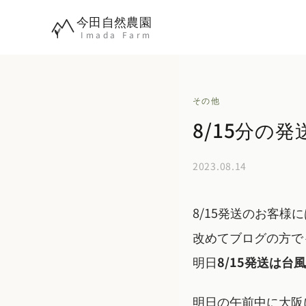
内
今田自然農園
容
Imada Farm
を
ス
キ
その他
ッ
8/15分の
プ
2023.08.14
8/15発送のお客
改めてブログの方で
明日
8/15発送は台
明日の午前中に大阪