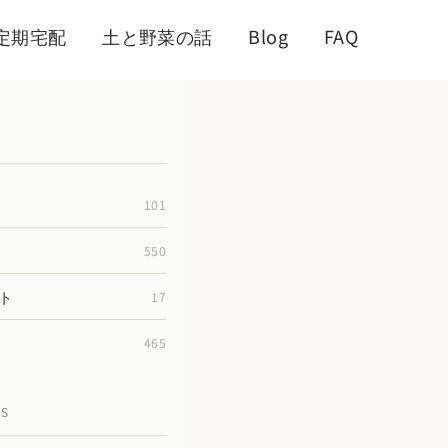
定期宅配
土と野菜の話
Blog
FAQ
101
550
ト
17
465
TS