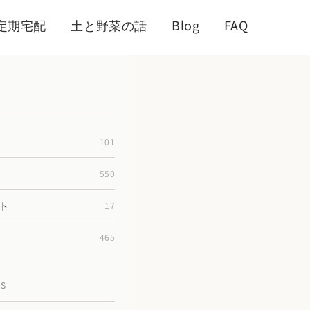
定期宅配
土と野菜の話
Blog
FAQ
101
550
ト
17
465
TS