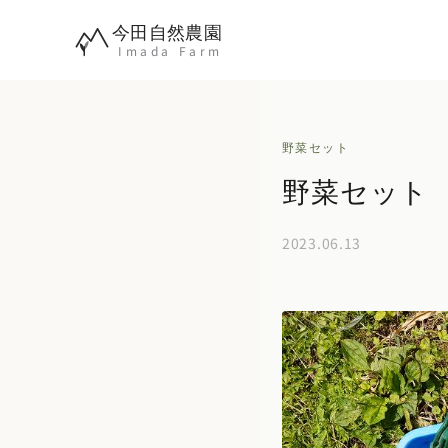
内
今田自然農園
容
Imada Farm
を
ス
キ
野菜セット
ッ
野菜セット 2
プ
2023.06.13