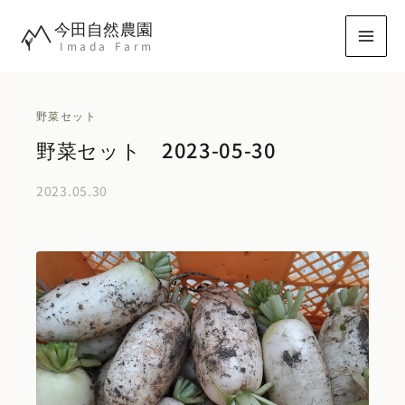
内
今田自然農園
容
Imada Farm
を
ス
キ
野菜セット
ッ
野菜セット 2023-05-30
プ
2023.05.30