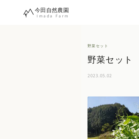
内
今田自然農園
容
Imada Farm
を
ス
キ
野菜セット
ッ
野菜セット 2
プ
2023.05.02