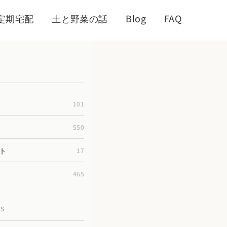
定期宅配
土と野菜の話
Blog
FAQ
101
550
ト
17
465
TS