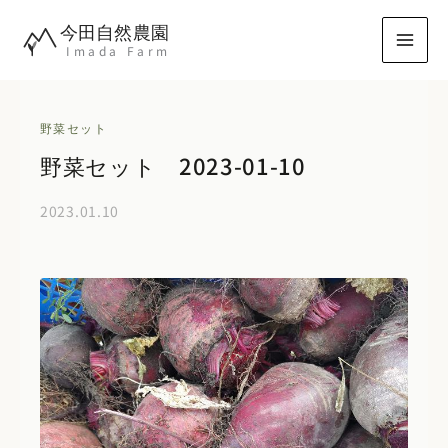
内
今田自然農園
容
Imada Farm
を
ス
キ
野菜セット
ッ
野菜セット 2023-01-10
プ
2023.01.10