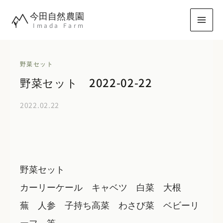
内
今田自然農園
容
Imada Farm
を
ス
キ
野菜セット
ッ
野菜セット 2022-02-22
プ
2022.02.22
野菜セット
カーリーケール キャベツ 白菜 大根
蕪 人参 子持ち高菜 わさび菜 ベビーリ
ーフ 等