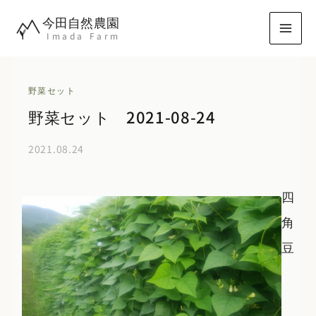
内
今田自然農園
容
Imada Farm
を
ス
キ
野菜セット
ッ
野菜セット 2021-08-24
プ
2021.08.24
四
角
豆