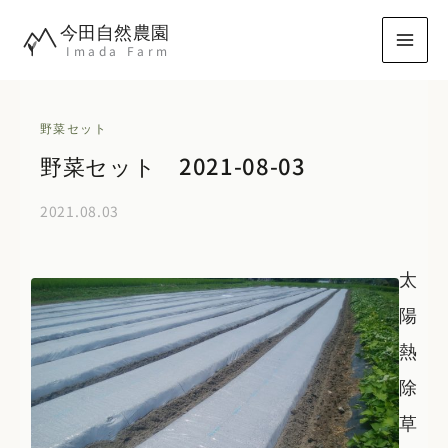
内
今田自然農園
容
Imada Farm
を
ス
キ
野菜セット
ッ
野菜セット 2021-08-03
プ
2021.08.03
太
陽
熱
除
草