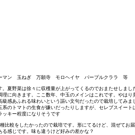
ーマン 玉ねぎ 万願寺 モロヘイヤ パープルクララ 等
す。夏野菜は徐々に収穫量が上がってくるのでおまたせしまし
調理に向きます。ここ数年、中玉のメインはこれです。やはり
高級感あふれる味わいという謳い文句だったので栽培してみま
玉系のトマトの生食が嫌いだったりしますが、セレブスイート
ラッキー程度になりそうです
品種比較をしたかったので栽培です。形にてるけど、混ぜてお
ある感じです。味も違うけど好みの差かな？