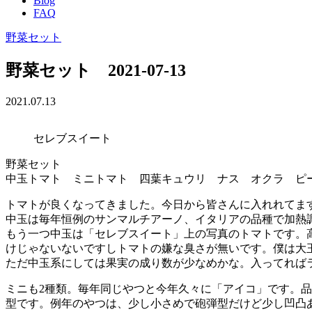
Blog
FAQ
野菜セット
野菜セット 2021-07-13
2021.07.13
セレブスイート
野菜セット
中玉トマト ミニトマト 四葉キュウリ ナス オクラ ピ
トマトが良くなってきました。今日から皆さんに入れれてま
中玉は毎年恒例のサンマルチアーノ、イタリアの品種で加熱
もう一つ中玉は「セレブスイート」上の写真のトマトです。
けじゃないないですしトマトの嫌な臭さが無いです。僕は大
ただ中玉系にしては果実の成り数が少なめかな。入ってれば
ミニも2種類。毎年同じやつと今年久々に「アイコ」です。
型です。例年のやつは、少し小さめで砲弾型だけど少し凹凸