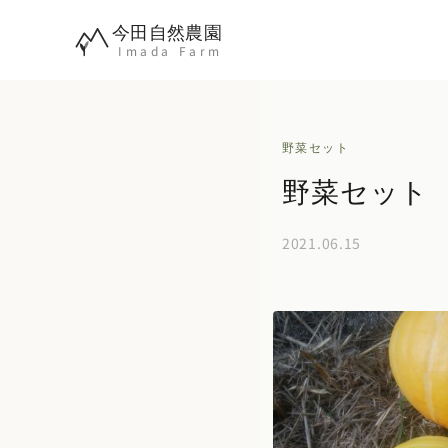
内
今田自然農園
容
Imada Farm
を
ス
キ
野菜セット
ッ
野菜セット 2
プ
2021.06.15