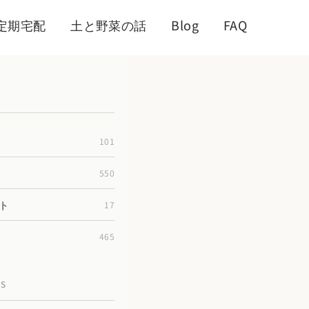
定期宅配
土と野菜の話
Blog
FAQ
101
550
ト
17
465
TS