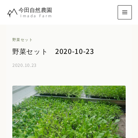
内
今田自然農園
容
Imada Farm
を
ス
キ
野菜セット
ッ
野菜セット 2020-10-23
プ
2020.10.23