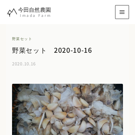
内
今田自然農園
容
Imada Farm
を
ス
キ
野菜セット
ッ
野菜セット 2020-10-16
プ
2020.10.16