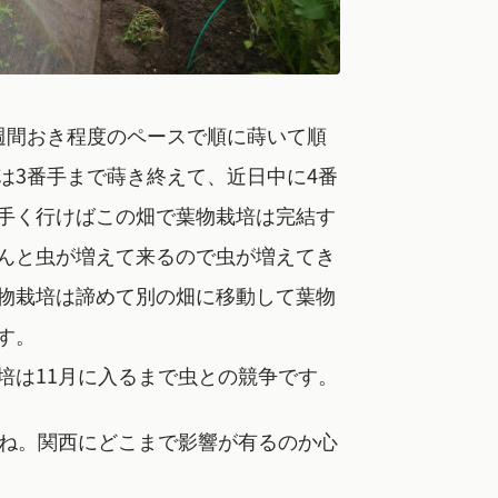
週間おき程度のペースで順に蒔いて順
は3番手まで蒔き終えて、近日中に4番
手く行けばこの畑で葉物栽培は完結す
んと虫が増えて来るので虫が増えてき
物栽培は諦めて別の畑に移動して葉物
す。
培は11月に入るまで虫との競争です。
すね。関西にどこまで影響が有るのか心