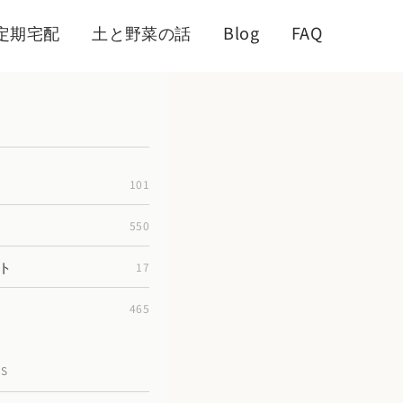
定期宅配
土と野菜の話
Blog
FAQ
101
550
ト
17
465
TS