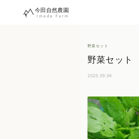
内
今田自然農園
容
Imada Farm
を
ス
キ
野菜セット
ッ
野菜セット 2
プ
2020.09.04