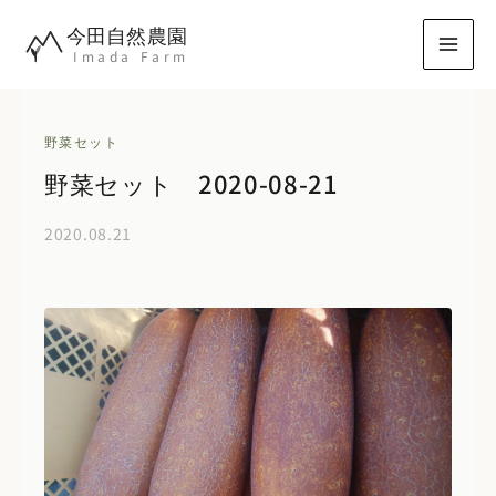
内
今田自然農園
容
Imada Farm
を
ス
キ
野菜セット
ッ
野菜セット 2020-08-21
プ
2020.08.21