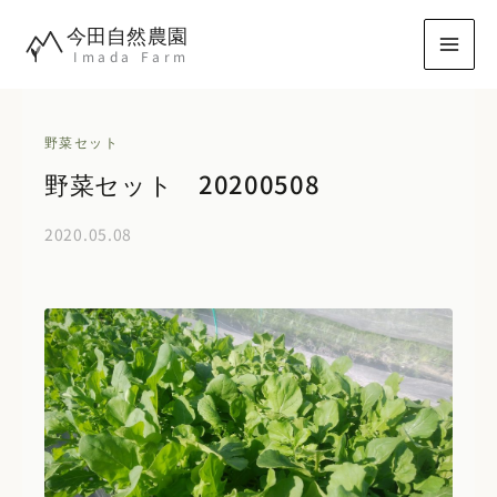
内
今田自然農園
容
Imada Farm
を
ス
キ
野菜セット
ッ
野菜セット 20200508
プ
2020.05.08