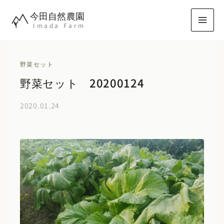
内
今田自然農園
容
Imada Farm
を
ス
キ
野菜セット
ッ
野菜セット 20200124
プ
2020.01.24