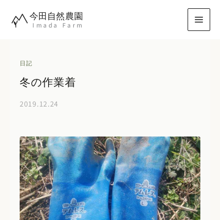
内
今田自然農園
容
Imada Farm
を
ス
キ
日記
ッ
冬の作業着
プ
2019.12.24