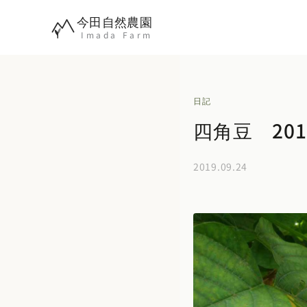
内
今田自然農園
容
Imada Farm
を
ス
キ
日記
ッ
四角豆 201
プ
2019.09.24