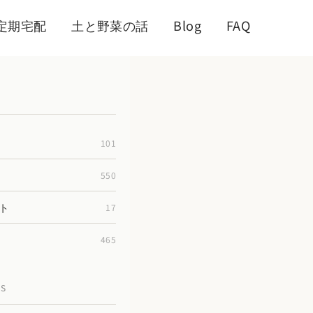
定期宅配
土と野菜の話
Blog
FAQ
101
550
ト
17
465
TS