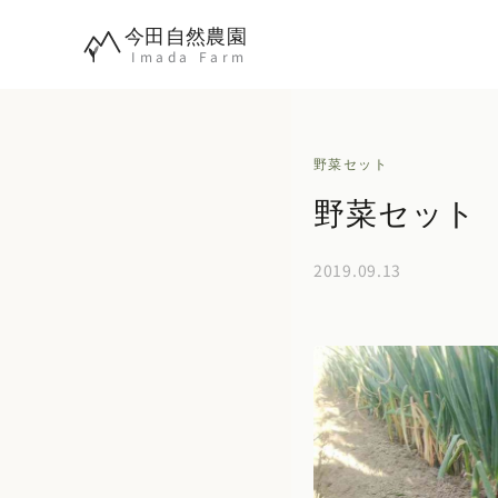
内
今田自然農園
容
Imada Farm
を
ス
キ
野菜セット
ッ
野菜セット 2
プ
2019.09.13