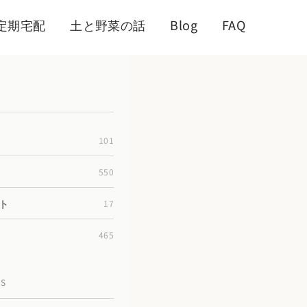
定期宅配
土と野菜の話
Blog
FAQ
101
550
ト
17
465
TS