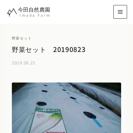
内
今田自然農園
容
Imada Farm
を
ス
キ
野菜セット
ッ
野菜セット 20190823
プ
2019.08.23