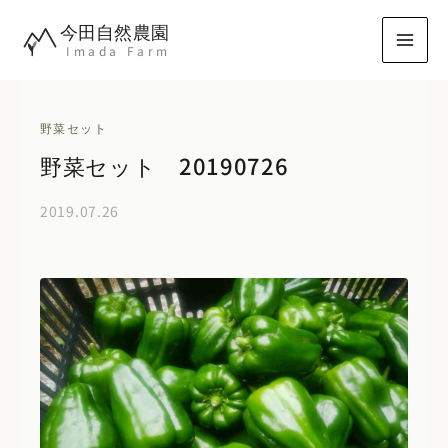
内
今田自然農園
容
Imada Farm
を
ス
キ
野菜セット
ッ
野菜セット 20190726
プ
2019.07.26