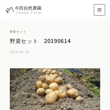
内
今田自然農園
容
Imada Farm
を
ス
キ
野菜セット
ッ
野菜セット 20190614
プ
2019.06.14