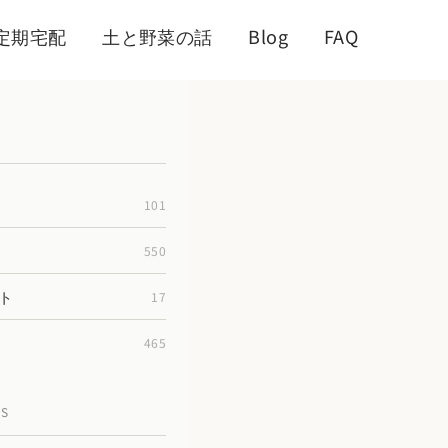
定期宅配
土と野菜の話
Blog
FAQ
101
550
ト
17
465
TS