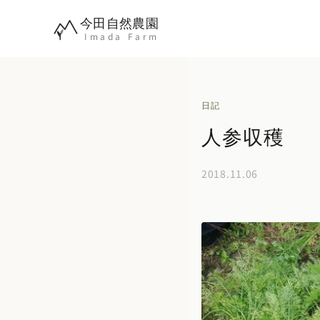
内
今田自然農園
容
Imada Farm
を
ス
キ
日記
ッ
人参収穫
プ
2018.11.06